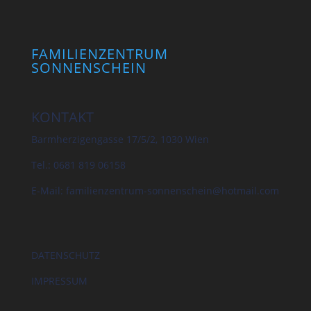
FAMILIENZENTRUM
SONNENSCHEIN
KONTAKT
Barmherzigengasse 17/5/2, 1030 Wien
Tel.: 0681 819 06158
E-Mail:
familienzentrum-sonnenschein@hotmail.com
DATENSCHUTZ
IMPRESSUM