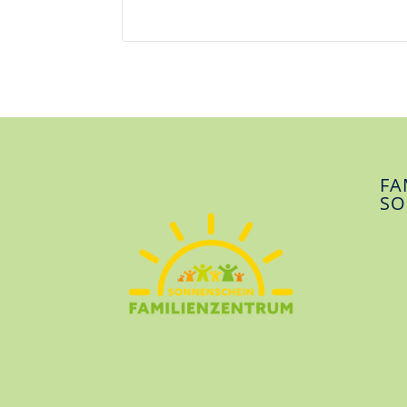
FA
SO