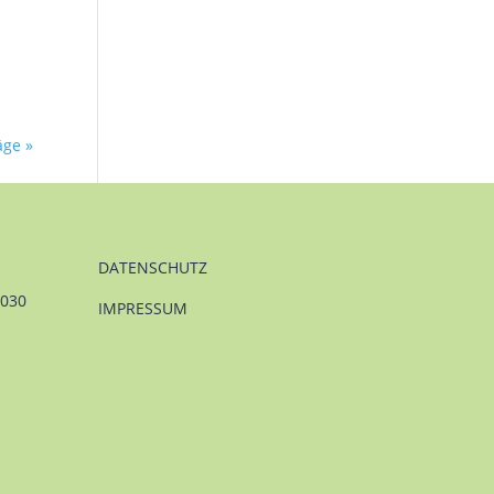
äge »
DATENSCHUTZ
1030
IMPRESSUM