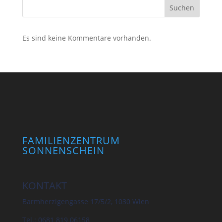
Suchen
Es sind keine Kommentare vorhanden.
FAMILIENZENTRUM
SONNENSCHEIN
KONTAKT
Barmherzigengasse 17/5/2, 1030 Wien
Tel.: 0681 819 06158